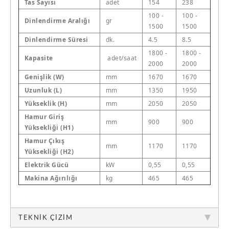
Tas Sayısı
adet
154
238
100 -
100 -
Dinlendirme Aralığı
gr
1500
1500
Dinlendirme Süresi
dk.
4.5
8.5
1800 -
1800 -
Kapasite
adet/saat
2000
2000
Genişlik (W)
mm
1670
1670
Uzunluk (L)
mm
1350
1950
Yükseklik (H)
mm
2050
2050
Hamur Giriş
mm
900
900
Yüksekliği (H1)
Hamur Çıkış
mm
1170
1170
Yüksekliği (H2)
Elektrik Gücü
kW
0,55
0,55
Makina Ağırılığı
kg
465
465
TEKNIK ÇIZIM